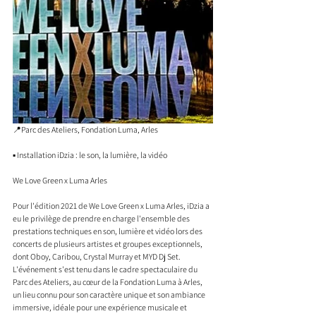
📍Parc des Ateliers, Fondation Luma, Arles
▪️ Installation iDzia : le son, la lumière, la vidéo
We Love Green x Luma Arles
Pour l'édition 2021 de We Love Green x Luma Arles, iDzia a 
eu le privilège de prendre en charge l'ensemble des 
prestations techniques en son, lumière et vidéo lors des 
concerts de plusieurs artistes et groupes exceptionnels, 
dont Oboy, Caribou, Crystal Murray et MYD Dj Set. 
L'événement s'est tenu dans le cadre spectaculaire du 
Parc des Ateliers, au cœur de la Fondation Luma à Arles, 
un lieu connu pour son caractère unique et son ambiance 
immersive, idéale pour une expérience musicale et 