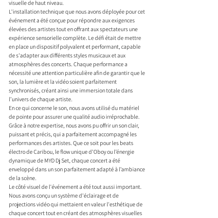
visuelle de haut niveau.
L'installation technique que nous avons déployée pour cet 
événement a été conçue pour répondre aux exigences 
élevées des artistes tout en offrant aux spectateurs une 
expérience sensorielle complète. Le défi était de mettre 
en place un dispositif polyvalent et performant, capable 
de s'adapter aux différents styles musicaux et aux 
atmosphères des concerts. Chaque performance a 
nécessité une attention particulière afin de garantir que le 
son, la lumière et la vidéo soient parfaitement 
synchronisés, créant ainsi une immersion totale dans 
l’univers de chaque artiste.
En ce qui concerne le son, nous avons utilisé du matériel 
de pointe pour assurer une qualité audio irréprochable. 
Grâce à notre expertise, nous avons pu offrir un son clair, 
puissant et précis, qui a parfaitement accompagné les 
performances des artistes. Que ce soit pour les beats 
électro de Caribou, le flow unique d'Oboy ou l’énergie 
dynamique de MYD Dj Set, chaque concert a été 
enveloppé dans un son parfaitement adapté à l’ambiance 
de la scène.
Le côté visuel de l'événement a été tout aussi important. 
Nous avons conçu un système d'éclairage et de 
projections vidéo qui mettaient en valeur l'esthétique de 
chaque concert tout en créant des atmosphères visuelles 