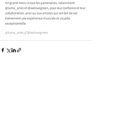
Un grand merci à tous les partenaires, notamment 
@luma_arles et @welovegreen, pour leur confiance et leur 
collaboration, ainsi qu'aux artistes qui ont fait de cet 
événement une expérience musicale et visuelle 
exceptionnelle.
@luma_arles
 // 
@welovegreen
Posts similaires