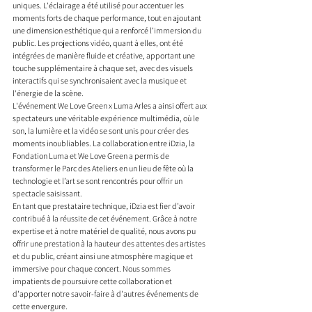
uniques. L'éclairage a été utilisé pour accentuer les 
moments forts de chaque performance, tout en ajoutant 
une dimension esthétique qui a renforcé l’immersion du 
public. Les projections vidéo, quant à elles, ont été 
intégrées de manière fluide et créative, apportant une 
touche supplémentaire à chaque set, avec des visuels 
interactifs qui se synchronisaient avec la musique et 
l'énergie de la scène.
L'événement We Love Green x Luma Arles a ainsi offert aux 
spectateurs une véritable expérience multimédia, où le 
son, la lumière et la vidéo se sont unis pour créer des 
moments inoubliables. La collaboration entre iDzia, la 
Fondation Luma et We Love Green a permis de 
transformer le Parc des Ateliers en un lieu de fête où la 
technologie et l’art se sont rencontrés pour offrir un 
spectacle saisissant.
En tant que prestataire technique, iDzia est fier d’avoir 
contribué à la réussite de cet événement. Grâce à notre 
expertise et à notre matériel de qualité, nous avons pu 
offrir une prestation à la hauteur des attentes des artistes 
et du public, créant ainsi une atmosphère magique et 
immersive pour chaque concert. Nous sommes 
impatients de poursuivre cette collaboration et 
d'apporter notre savoir-faire à d'autres événements de 
cette envergure.