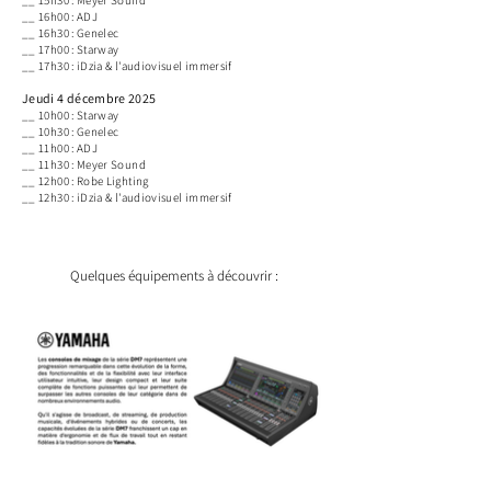
__ 15h30 : Meyer Sound
__ 16h00 : ADJ
__ 16h30 : Genelec
__ 17h00 : Starway
__ 17h30 : iDzia & l'audiovisuel immersif
Jeudi 4 décembre 2025
__ 10h00
: Starway
__
10h30 : Genelec
__ 11h00 : ADJ
__ 11h30 : Meyer Sound
__ 12h00 : Robe Lighting
__ 12h30 : iDzia & l'audiovisuel immersif
Quelques équipements à découvrir :