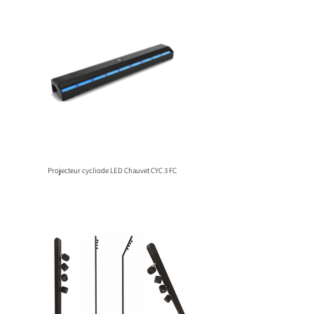
Projecteur cycliode LED Chauvet CYC 3 FC