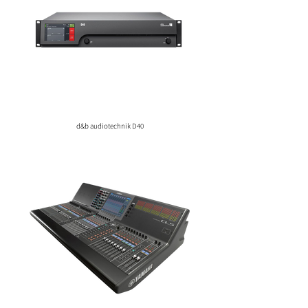
d&b audiotechnik D40