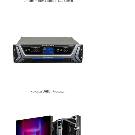
Unilumim URM3 outdoor LED screen
Novastar UHDJr Processor