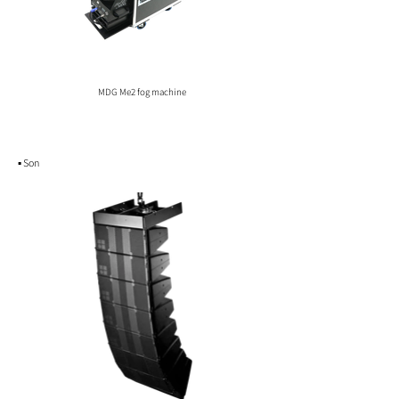
MDG Me2 fog machine
▪️ Son