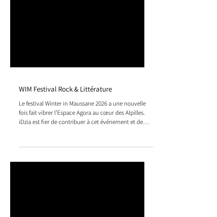
WIM Festival Rock & Littérature
Le festival Winter in Maussane 2026 a une nouvelle
fois fait vibrer l’Espace Agora au cœur des Alpilles.
iDzia est fier de contribuer à cet événement et de
mettre son expertise au service d’un festival qui fait
dialoguer musique, culture et innovation technique.