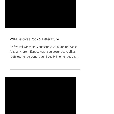
WIM Festival Rock & Littérature
Le festival Winter in Maussane 2026 a une nouvelle
fois fait vibrer l’Espace Agora au cœur des Alpilles.
iDzia est fier de contribuer à cet événement et de
mettre son expertise au service d’un festival qui fait
dialoguer musique, culture et innovation technique.