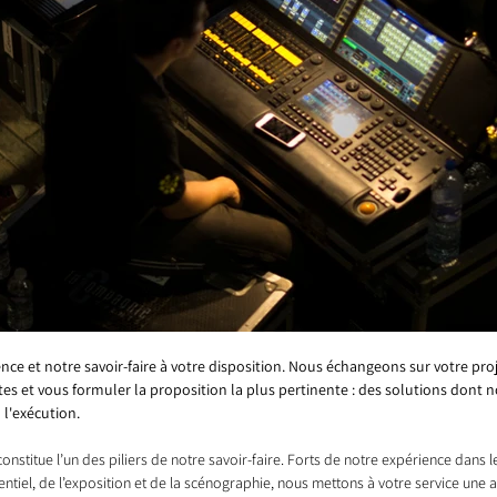
ce et notre savoir-faire à votre disposition. Nous échangeons sur votre pro
s et vous formuler la proposition la plus pertinente : des solutions dont n
 l'exécution. 
 constitue l’un des piliers de notre savoir-faire. Forts de notre expérience dans
entiel, de l’exposition et de la scénographie, nous mettons à votre service une 