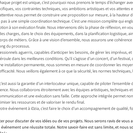
Chaque projet est unique, c’est pourquoi nous prenons le temps d’échanger ave
fiques, vos contraintes techniques, vos ambitions artistiques et vos attentes e
attentive nous permet de construire une proposition sur mesure, à la hauteur de
e pas à une simple coordination technique. C’est une mission complète qui engl
eption à son exécution finale. Nous intervenons dès la phase de réflexion, en 
des charges, dans le choix des équipements, dans la planification logistique, ain
corps de métiers. Grâce à une vision d’ensemble, nous assurons une cohérence t
long du processus.
ssionnels aguerris, capables d’anticiper les besoins, de gérer les imprévus, et 
roule dans les meilleures conditions. Qu’il s’agisse d’un concert, d’un festival,
d’une installation permanente, nous sommes en mesure de coordonner les moyen
fficacité. Nous veillons également à ce que la sécurité, les normes techniques, le
c’est aussi la garantie d’un interlocuteur unique, capable de piloter l’ensemble 
ence. Nous collaborons étroitement avec les équipes artistiques, techniques et
 communication et une exécution sans faille. Cette approche intégrée permet no
timiser les ressources et de valoriser le rendu final.
votre événement à iDzia, c’est faire le choix d’un accompagnement de qualité, fon
er pour discuter de vos idées ou de vos projets. Nous serons ravis de vous 
e événement une réussite totale. Notre savoir-faire est sans limite, et nous 