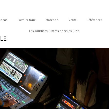
ropos
Savoirs-faire
Matériels
Vente
Références
Les Journées Professionnelles iDzia
LE