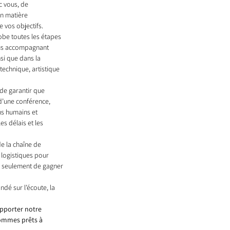
c vous, de 
n matière 
 vos objectifs.
obe toutes les étapes 
vous accompagnant 
si que dans la 
echnique, artistique 
de garantir que 
 d’une conférence, 
s humains et 
s délais et les 
de la chaîne de 
 logistiques pour 
n seulement de gagner 
dé sur l’écoute, la 
apporter notre 
sommes prêts à 