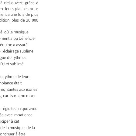
 ciel ouvert, grâce à 
re leurs platines pour 
ent a une fois de plus 
ition, plus de 20 000 
té, où la musique 
ement a pu bénéficier 
 équipe a assuré 
l’éclairage sublime 
ague de rythmes 
 DJ et sublimé 
au rythme de leurs 
mbiance était 
s montantes aux icônes 
, car ils ont pu mixer 
 régie technique avec 
e avec impatience. 
ciper à cet 
 de la musique, de la 
ontinuer à être 