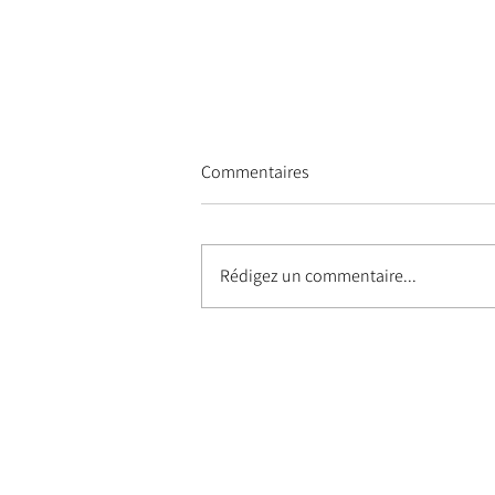
Commentaires
Rédigez un commentaire...
Du Son à Morgan Festival in
Salon-de-Provence