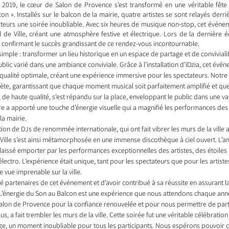
2019, le cœur de Salon de Provence s’est transformé en une véritable fête à
n ». Installés sur le balcon de la mairie, quatre artistes se sont relayés derriè
isiteurs une soirée inoubliable. Avec six heures de musique non-stop, cet événem
 de Ville, créant une atmosphère festive et électrique. Lors de la dernière éd
 confirmant le succès grandissant de ce rendez-vous incontournable.
 simple : transformer un lieu historique en un espace de partage et de conviviali
lic varié dans une ambiance conviviale. Grâce à l’installation d’iDzia, cet évén
 qualité optimale, créant une expérience immersive pour les spectateurs. Notre
lète, garantissant que chaque moment musical soit parfaitement amplifié et que 
de haute qualité, s’est répandu sur la place, enveloppant le public dans une v
ière a apporté une touche d’énergie visuelle qui a magnifié les performances des
la mairie.
tion de DJs de renommée internationale, qui ont fait vibrer les murs de la ville 
 Ville s’est ainsi métamorphosée en une immense discothèque à ciel ouvert. L’a
est laissé emporter par les performances exceptionnelles des artistes, des étoile
ectro. L’expérience était unique, tant pour les spectateurs que pour les artistes
 vue imprenable sur la ville.
 partenaires de cet événement et d’avoir contribué à sa réussite en assurant la
L’énergie du Son au Balcon est une expérience que nous attendons chaque anné
Salon de Provence pour la confiance renouvelée et pour nous permettre de parti
s, a fait trembler les murs de la ville. Cette soirée fut une véritable célébration
age, un moment inoubliable pour tous les participants. Nous espérons pouvoir c