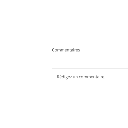
Commentaires
Rédigez un commentaire...
STURTEVANT, "The
Impermanent Display II"