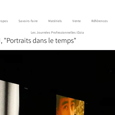
ropos
Savoirs-faire
Matériels
Vente
Références
Les Journées Professionnelles iDzia
 "Portraits dans le temps"