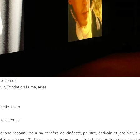
s le temps
Tour, Fondation Luma, Arles
ojection, son
ns le temps"
rphe reconnu pour sa carrière de cinéaste, peintre, écrivain et jardinier, 
t des années 70. C'est à cette époque qu'il a fait l'acquisition de sa prem