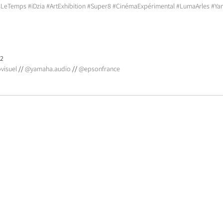
nsLeTemps
#iDzia
#ArtExhibition
#Super8
#CinémaExpérimental
#LumaArles
#Ya
2 
visuel
 // 
@yamaha.audio
 // 
@epsonfrance