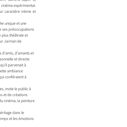
u cinéma expérimental. 
 caractère intime et 
che unique et une 
de ses préoccupations 
plus théâtrale et 
our Jarman de 
s d'amis, d'amants et 
onnelle et directe 
qu’il parvenait à 
 cette ambiance 
qui conféraient à 
, invite le public à 
os et de créations 
du cinéma, la peinture 
éritage dans le 
temps et les émotions 