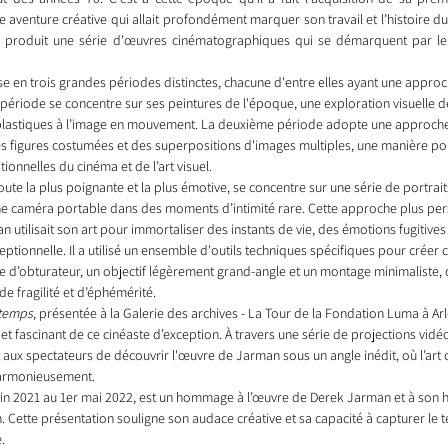
 aventure créative qui allait profondément marquer son travail et l’histoire d
 a produit une série d'œuvres cinématographiques qui se démarquent par leur
ise en trois grandes périodes distinctes, chacune d'entre elles ayant une appro
 période se concentre sur ses peintures de l'époque, une exploration visuelle 
ts plastiques à l’image en mouvement. La deuxième période adopte une approche 
des figures costumées et des superpositions d'images multiples, une manière p
tionnelles du cinéma et de l’art visuel.
ute la plus poignante et la plus émotive, se concentre sur une série de portrait
e caméra portable dans des moments d’intimité rare. Cette approche plus pers
 utilisait son art pour immortaliser des instants de vie, des émotions fugitives 
ceptionnelle. Il a utilisé un ensemble d'outils techniques spécifiques pour créer
esse d’obturateur, un objectif légèrement grand-angle et un montage minimaliste, 
e fragilité et d’éphémérité.
 temps
, présentée à la Galerie des archives - La Tour de la Fondation Luma à Arles
 et fascinant de ce cinéaste d’exception. À travers une série de projections vidé
t aux spectateurs de découvrir l'œuvre de Jarman sous un angle inédit, où l’art 
 harmonieusement.
juin 2021 au 1er mai 2022, est un hommage à l’œuvre de Derek Jarman et à son h
 Cette présentation souligne son audace créative et sa capacité à capturer le 
.