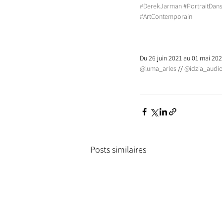
#DerekJarman
#PortraitDa
#ArtContemporain
Du 26 juin 2021 au 01 mai 202
@luma_arles
 // 
@idzia_audio
Posts similaires