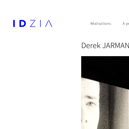
Réalisations
À p
Derek JARMAN,