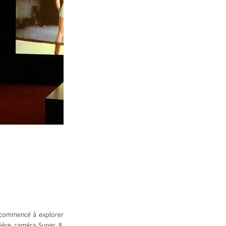
a commencé à explorer 
ière caméra Super 8, 