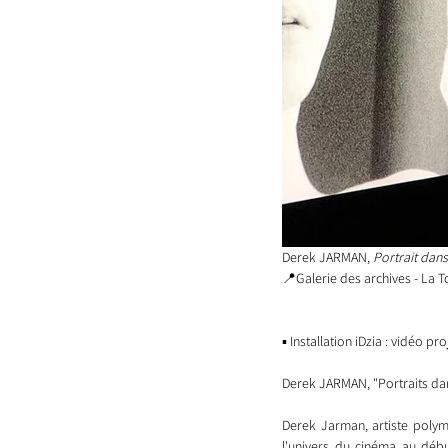
Derek JARMAN, 
Portrait dan
📍Galerie des archives - La 
▪️ Installation iDzia : vidéo pr
Derek JARMAN, "Portraits da
Derek Jarman, artiste polymo
l'univers du cinéma au débu