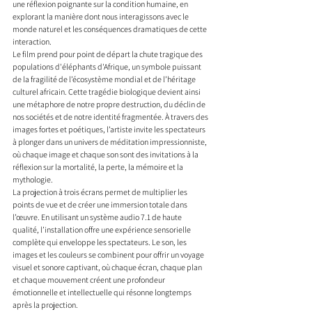
une réflexion poignante sur la condition humaine, en 
explorant la manière dont nous interagissons avec le 
monde naturel et les conséquences dramatiques de cette 
interaction.
Le film prend pour point de départ la chute tragique des 
populations d'éléphants d'Afrique, un symbole puissant 
de la fragilité de l’écosystème mondial et de l’héritage 
culturel africain. Cette tragédie biologique devient ainsi 
une métaphore de notre propre destruction, du déclin de 
nos sociétés et de notre identité fragmentée. À travers des 
images fortes et poétiques, l’artiste invite les spectateurs 
à plonger dans un univers de méditation impressionniste, 
où chaque image et chaque son sont des invitations à la 
réflexion sur la mortalité, la perte, la mémoire et la 
mythologie.
La projection à trois écrans permet de multiplier les 
points de vue et de créer une immersion totale dans 
l’œuvre. En utilisant un système audio 7.1 de haute 
qualité, l’installation offre une expérience sensorielle 
complète qui enveloppe les spectateurs. Le son, les 
images et les couleurs se combinent pour offrir un voyage 
visuel et sonore captivant, où chaque écran, chaque plan 
et chaque mouvement créent une profondeur 
émotionnelle et intellectuelle qui résonne longtemps 
après la projection.