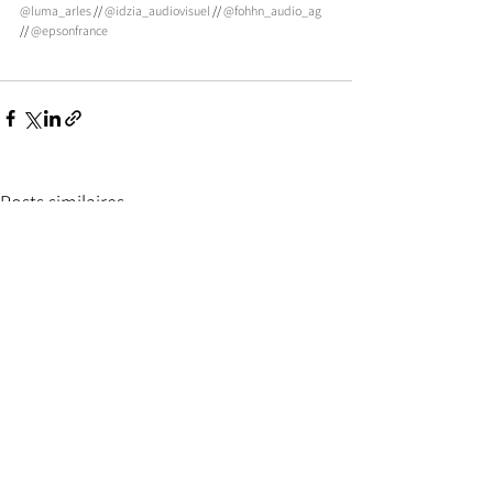
@luma_arles
 // 
@idzia_audiovisuel
 // 
@fohhn_audio_ag
// 
@epsonfrance
Posts similaires