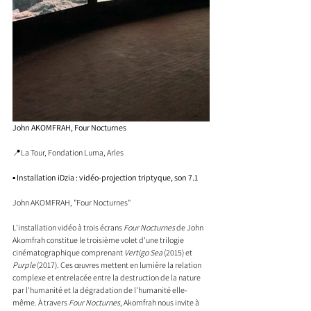
John AKOMFRAH, Four Nocturnes
📍La Tour, Fondation Luma, Arles
▪️ 
Installation iDzia : vidéo-projection triptyque, son 7.1
John AKOMFRAH, "Four Nocturnes"
L'installation vidéo à trois écrans 
Four Nocturnes
 de John 
Akomfrah constitue le troisième volet d'une trilogie 
cinématographique comprenant 
Vertigo Sea
 (2015) et 
Purple
 (2017). Ces œuvres mettent en lumière la relation 
complexe et entrelacée entre la destruction de la nature 
par l'humanité et la dégradation de l'humanité elle-
même. À travers 
Four Nocturnes
, Akomfrah nous invite à 