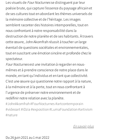
Les visuels de 
Four Nocturnes
 se distinguent par leur 
poésie brute, qui capture l’essence du paysage africain et 
de ses cultures tout en abordant les thèmes universels de 
la mémoire collective et de l’héritage. Les images 
semblent raconter des histoires intemporelles, tout en 
nous confrontant à notre responsabilité dans la 
destruction de notre planète et de ses habitants. À travers 
cette œuvre, John Akomfrah réussit à toucher un large 
éventail de questions sociétales et environnementales, 
tout en suscitant une émotion sincère et profonde chez le 
spectateur.
Four Nocturnes
 est une invitation à regarder en nous-
mêmes et à prendre conscience de notre place dans le 
monde, en tant qu’individus et en tant que collectivité. 
C’est une œuvre qui questionne notre rapport à la nature, 
à la mémoire et à la perte, tout en nous confrontant à 
l’urgence de préserver notre environnement et de 
redéfinir notre relation avec la planète.
#JohnAkomfrah
#FourNocturnes
#artcontemporain
#videoart
#iDzia
#exposition
#LumaFoundation
#artivism
#nature
En savoir plus
Du 26 juin 2021 au 1 mai 2022 