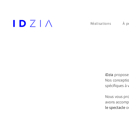
Réalisations
À p
iDzia
propose d
Nos conceptio
spécifiques à 
Nous vous pro
avons accompli
le spectacle
o