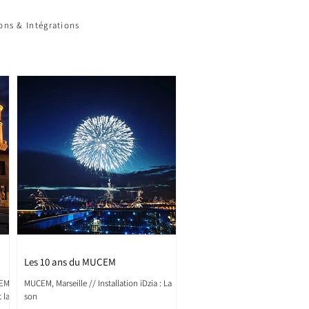
ions & Intégrations
Les 10 ans du MUCEM
CEM
MUCEM, Marseille // Installation iDzia : La
t la
son