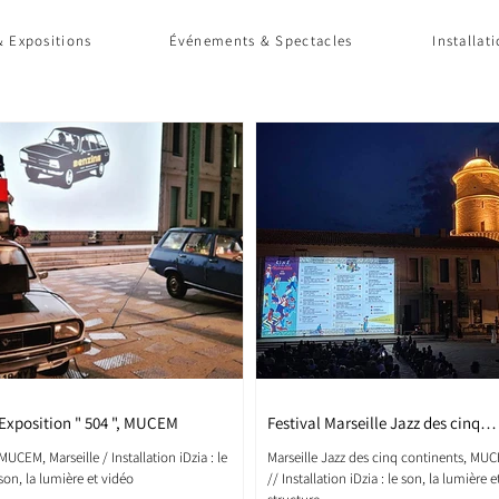
 Expositions
Événements & Spectacles
Installat
Exposition " 504 ", MUCEM
Festival Marseille Jazz des cinq
continents - 2023
MUCEM, Marseille / Installation iDzia : le
Marseille Jazz des cinq continents, MU
son, la lumière et vidéo
// Installation iDzia : le son, la lumière e