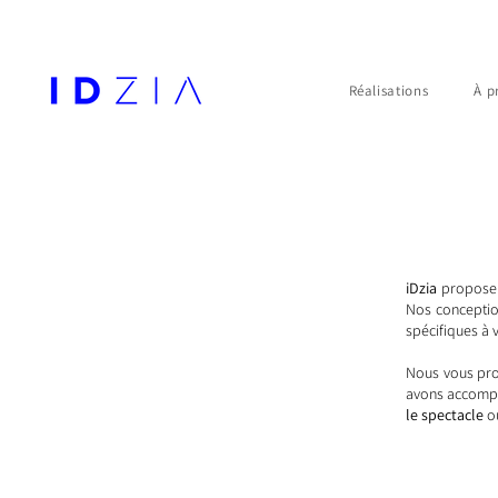
Réalisations
À p
iDzia
propose d
Nos conceptio
spécifiques à 
Nous vous pro
avons accompli
le spectacle
o