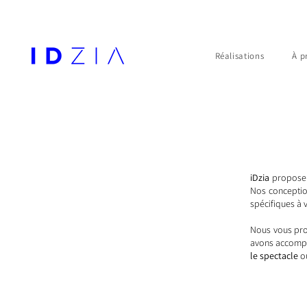
Réalisations
À p
iDzia
propose d
Nos conceptio
spécifiques à 
Nous vous pro
avons accompli
le spectacle
o