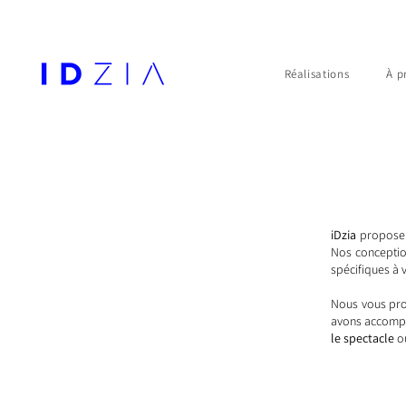
Réalisations
À p
iDzia
propose d
Nos conceptio
spécifiques à 
Nous vous pro
avons accompli
le spectacle
o