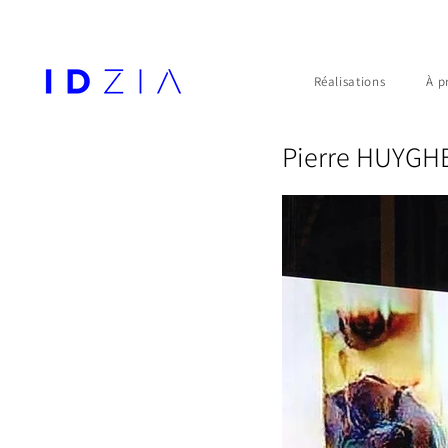
Réalisations
À p
Pierre HUYGHE