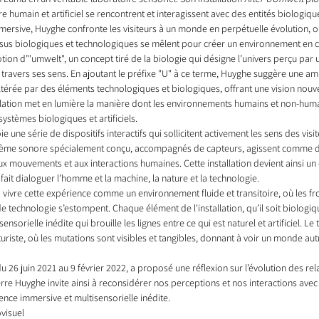
e humain et artificiel se rencontrent et interagissent avec des entités biologiqu
mersive, Huyghe confronte les visiteurs à un monde en perpétuelle évolution, où
ssus biologiques et technologiques se mêlent pour créer un environnement en 
tion d’"umwelt", un concept tiré de la biologie qui désigne l’univers perçu par 
 travers ses sens. En ajoutant le préfixe "U" à ce terme, Huyghe suggère une amp
ltérée par des éléments technologiques et biologiques, offrant une vision nouve
llation met en lumière la manière dont les environnements humains et non-huma
ystèmes biologiques et artificiels.
ie une série de dispositifs interactifs qui sollicitent activement les sens des visi
stème sonore spécialement conçu, accompagnés de capteurs, agissent comme de
 mouvements et aux interactions humaines. Cette installation devient ainsi un 
 fait dialoguer l’homme et la machine, la nature et la technologie.
à vivre cette expérience comme un environnement fluide et transitoire, où les fro
de technologie s’estompent. Chaque élément de l'installation, qu’il soit biologi
nsorielle inédite qui brouille les lignes entre ce qui est naturel et artificiel. Le 
riste, où les mutations sont visibles et tangibles, donnant à voir un monde autre
 26 juin 2021 au 9 février 2022, a proposé une réflexion sur l’évolution des rela
Pierre Huyghe invite ainsi à reconsidérer nos perceptions et nos interactions ave
ence immersive et multisensorielle inédite.
visuel