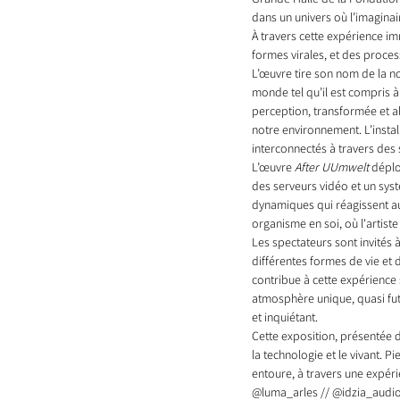
dans un univers où l’imaginair
À travers cette expérience im
formes virales, et des proce
L’œuvre tire son nom de la no
monde tel qu’il est compris à
perception, transformée et a
notre environnement. L’insta
interconnectés à travers des s
L’œuvre 
After UUmwelt
 déplo
des serveurs vidéo et un sy
dynamiques qui réagissent aux
organisme en soi, où l'artiste
Les spectateurs sont invités 
différentes formes de vie et 
contribue à cette expérience se
atmosphère unique, quasi futu
et inquiétant.
Cette exposition, présentée du
la technologie et le vivant. 
entoure, à travers une expéri
@luma_arles // @idzia_audio