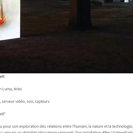
elt
n Luma, Arles
ED, serveur vidéo, son, capteurs
elt"
u pour son exploration des relations entre l’humain, la nature et la technologie,
Luma en un véritable laboratoire sensoriel. Son installation 
After UUmwelt
 pl