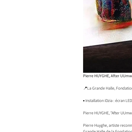
Pierre HUYGHE, After UUmw
📍La Grande Halle, Fondatio
▪️ Installation iDzia : écran L
Pierre HUYGHE, "After UUmw
Pierre Huyghe, artiste reconn
Grande Halle de la Fondation 