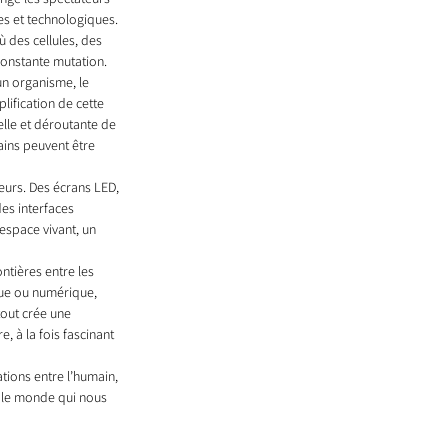
es et technologiques. 
 des cellules, des 
constante mutation.
un organisme, le 
lification de cette 
lle et déroutante de 
ins peuvent être 
teurs. Des écrans LED, 
s interfaces 
espace vivant, un 
ntières entre les 
que ou numérique, 
tout crée une 
, à la fois fascinant 
tions entre l’humain, 
c le monde qui nous 