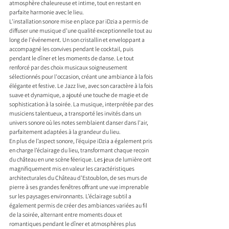
atmosphère chaleureuse et intime, tout en restant en 
parfaite harmonie avec le lieu.
L'installation sonore mise en place par iDzia a permis de 
diffuser une musique d'une qualité exceptionnelle tout au 
long de l'événement. Un son cristallin et enveloppant a 
accompagné les convives pendant le cocktail, puis 
pendant le dîner et les moments de danse. Le tout 
renforcé par des choix musicaux soigneusement 
sélectionnés pour l'occasion, créant une ambiance à la fois 
élégante et festive. Le Jazz live, avec son caractère à la fois 
suave et dynamique, a ajouté une touche de magie et de 
sophistication à la soirée. La musique, interprétée par des 
musiciens talentueux, a transporté les invités dans un 
univers sonore où les notes semblaient danser dans l'air, 
parfaitement adaptées à la grandeur du lieu.
En plus de l’aspect sonore, l’équipe iDzia a également pris 
en charge l’éclairage du lieu, transformant chaque recoin 
du château en une scène féerique. Les jeux de lumière ont 
magnifiquement mis en valeur les caractéristiques 
architecturales du Château d’Estoublon, de ses murs de 
pierre à ses grandes fenêtres offrant une vue imprenable 
sur les paysages environnants. L’éclairage subtil a 
également permis de créer des ambiances variées au fil 
de la soirée, alternant entre moments doux et 
romantiques pendant le dîner et atmosphères plus 