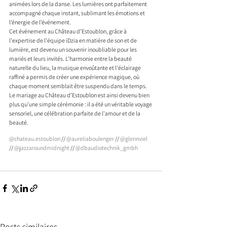
animées lors de la danse. Les lumières ont parfaitement 
accompagné chaque instant, sublimant les émotions et 
l’énergie de l’événement.
Cet événement au Château d’Estoublon, grâce à 
l'expertise de l'équipe iDzia en matière de son et de 
lumière, est devenu un souvenir inoubliable pour les 
mariés et leurs invités. L'harmonie entre la beauté 
naturelle du lieu, la musique envoûtante et l'éclairage 
raffiné a permis de créer une expérience magique, où 
chaque moment semblait être suspendu dans le temps. 
Le mariage au Château d’Estoublon est ainsi devenu bien 
plus qu'une simple cérémonie : il a été un véritable voyage 
sensoriel, une célébration parfaite de l'amour et de la 
beauté.
@chateau.estoublon
 // 
@aureliaboulenger
 // 
@glennviel
// 
@jazzaroundmidnight
 // 
@dbaudiotechnik_gmbh
Posts similaires