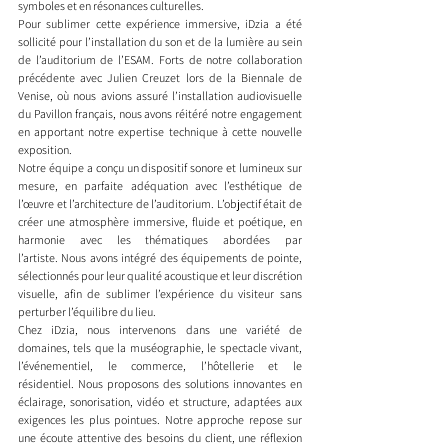
symboles et en résonances culturelles. 
Pour sublimer cette expérience immersive, iDzia a été 
sollicité pour l’installation du son et de la lumière au sein 
de l’auditorium de l’ESAM. Forts de notre collaboration 
précédente avec Julien Creuzet lors de la Biennale de 
Venise, où nous avions assuré l’installation audiovisuelle 
du Pavillon français, nous avons réitéré notre engagement 
en apportant notre expertise technique à cette nouvelle 
exposition. 
Notre équipe a conçu un dispositif sonore et lumineux sur 
mesure, en parfaite adéquation avec l’esthétique de 
l’œuvre et l’architecture de l’auditorium. L’objectif était de 
créer une atmosphère immersive, fluide et poétique, en 
harmonie avec les thématiques abordées par 
l’artiste. Nous avons intégré des équipements de pointe, 
sélectionnés pour leur qualité acoustique et leur discrétion 
visuelle, afin de sublimer l’expérience du visiteur sans 
perturber l’équilibre du lieu.​
Chez iDzia, nous intervenons dans une variété de 
domaines, tels que la muséographie, le spectacle vivant, 
l’événementiel, le commerce, l’hôtellerie et le 
résidentiel. Nous proposons des solutions innovantes en 
éclairage, sonorisation, vidéo et structure, adaptées aux 
exigences les plus pointues. Notre approche repose sur 
une écoute attentive des besoins du client, une réflexion 