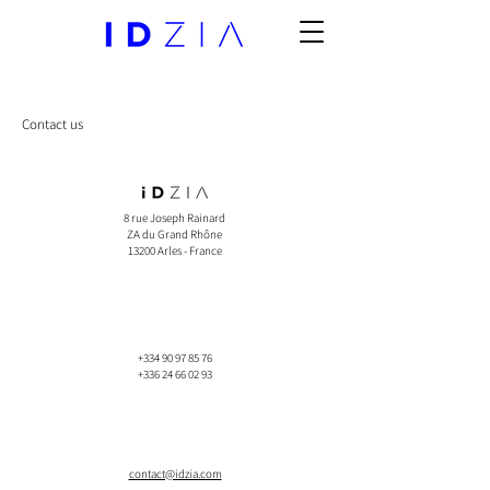
Contact us
8 rue Joseph Rainard
ZA du Grand Rhône
13200 Arles - France
+334 90 97 85 76
+336 24 66 02 93
contact@idzia.com