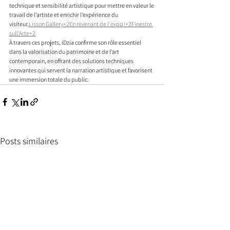
technique et sensibilité artistique pour mettre en valeur le 
travail de l’artiste et enrichir l’expérience du 
visiteur.
Lisson Gallery+2En revenant de l'expo !+2Finestre 
sull'Arte+2
À travers ces projets, iDzia confirme son rôle essentiel 
dans la valorisation du patrimoine et de l’art 
contemporain, en offrant des solutions techniques 
innovantes qui servent la narration artistique et favorisent 
une immersion totale du public.
Posts similaires