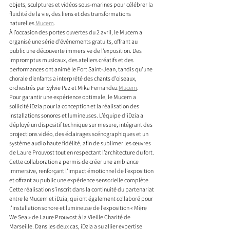
objets, sculptures et vidéos sous-marines pour célébrer la 
fluidité de la vie, des liens et des transformations 
naturelles 
Mucem
.
À l’occasion des portes ouvertes du 2 avril, le Mucem a 
organisé une série d’événements gratuits, offrant au 
public une découverte immersive de l’exposition. Des 
impromptus musicaux, des ateliers créatifs et des 
performances ont animé le Fort Saint-Jean, tandis qu'une 
chorale d’enfants a interprété des chants d’oiseaux, 
orchestrés par Sylvie Paz et Mika Fernandez 
Mucem
.
Pour garantir une expérience optimale, le Mucem a 
sollicité iDzia pour la conception et la réalisation des 
installations sonores et lumineuses. L’équipe d’iDzia a 
déployé un dispositif technique sur mesure, intégrant des 
projections vidéo, des éclairages scénographiques et un 
système audio haute fidélité, afin de sublimer les œuvres 
de Laure Prouvost tout en respectant l’architecture du fort. 
Cette collaboration a permis de créer une ambiance 
immersive, renforçant l’impact émotionnel de l’exposition 
et offrant au public une expérience sensorielle complète.
Cette réalisation s’inscrit dans la continuité du partenariat 
entre le Mucem et iDzia, qui ont également collaboré pour 
l’installation sonore et lumineuse de l’exposition « Mère 
We Sea » de Laure Prouvost à la Vieille Charité de 
Marseille. Dans les deux cas, iDzia a su allier expertise 