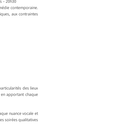
ps – 20h30
omédie contemporaine. 
iques, aux contraintes 
ticularités des lieux 
ut en apportant chaque 
haque nuance vocale et 
s soirées qualitatives 