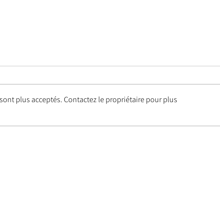
ont plus acceptés. Contactez le propriétaire pour plus
Jazz à Saint-Rémy - édition 2025
Sous 
Muc