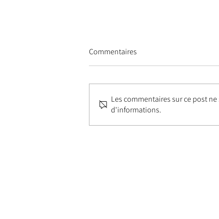
Commentaires
Les commentaires sur ce post ne s
d'informations.
Louis Winsberg : une residence
accompagnée par iDzia