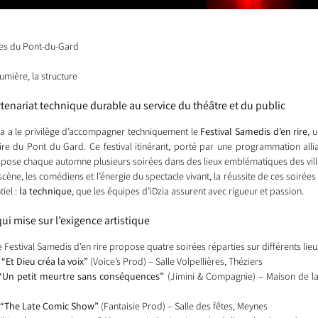
s du Pont-du-Gard
a lumière, la structure
rtenariat technique durable au service du théâtre et du public
ia a le privilège d’accompagner techniquement le 
Festival Samedis d’en rire
, 
oire du Pont du Gard. Ce festival itinérant, porté par une programmation allia
pose chaque automne plusieurs soirées dans des lieux emblématiques des vill
a scène, les comédiens et l’énergie du spectacle vivant, la réussite de ces soirée
iel : 
la technique
, que les équipes d’iDzia assurent avec rigueur et passion.
qui mise sur l’exigence artistique
e Festival Samedis d’en rire propose quatre soirées réparties sur différents lieux
Et Dieu créa la voix”
 (Voice’s Prod) – Salle Volpellières, Théziers
“Un petit meurtre sans conséquences”
 (Jimini & Compagnie) – Maison de la
 “The Late Comic Show”
 (Fantaisie Prod) – Salle des fêtes, Meynes