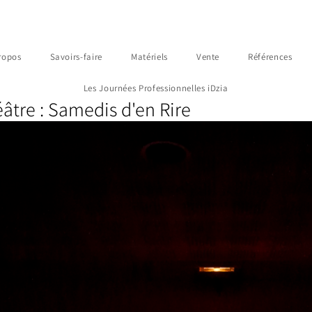
ropos
Savoirs-faire
Matériels
Vente
Références
Les Journées Professionnelles iDzia
éâtre : Samedis d'en Rire