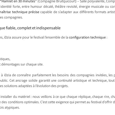
“Hamlet en 30 minutes”
 (Compagnie Bruitquicourt) – Salle polyvalente, Com
dentité forte, entre humour décalé, théâtre revisité, énergie musicale ou c
maîtrise technique précise
 capable de s’adapter aux différents formats artist
des compagnies.
que fiable, complet et indispensable
iDzia assure pour le festival l’ensemble de la 
configuration technique
 :
stiques,
t démontages sur chaque site.
 à iDzia de connaître parfaitement les besoins des compagnies invitées, les par
public. Cet ancrage solide garantit une continuité artistique et technique, to
s solutions adaptées à l’évolution des projets.
 installer du matériel : nous veillons à ce que chaque réplique, chaque rire, c
des conditions optimales. C’est cette exigence qui permet au festival d’offrir de
ois atypiques.