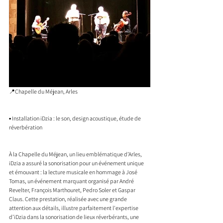
📍Chapelle du Méjean, Arles
▪️ Installation iDzia : le son, design acoustique, étude de 
réverbération
À la Chapelle du Méjean, un lieu emblématique d’Arles, 
iDzia a assuré la sonorisation pour un événement unique 
et émouvant : la lecture musicale en hommage à José 
Tomas, un événement marquant organisé par André 
Revelter, François Marthouret, Pedro Soler et Gaspar 
Claus. Cette prestation, réalisée avec une grande 
attention aux détails, illustre parfaitement l'expertise 
d’iDzia dans la sonorisation de lieux réverbérants, une 