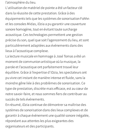
l’atmosphère du lieu.
L'utilisation de matériel de pointe a été un facteur clé 
dans la réussite de cette prestation. Grâce à des 
équipements tels que les systèmes de sonorisation Fohhn 
et les consoles Midas, iDzia a pu garantir une couverture 
sonore homogène, tout en évitant toute surcharge 
acoustique. Ces technologies permettent une gestion 
précise du son, quel que soit l’agencement du lieu, et sont 
particulièrement adaptées aux événements dans des 
lieux à l’acoustique complexe.
La lecture musicale en hommage à José Tomas a été un 
moment de communion artistique où la musique, la 
parole et l’acoustique ont parfaitement trouvé leur 
équilibre. Grâce à l’expertise d’iDzia, les spectateurs ont 
pu vivre cet instant de manière intense et fluide, sans la 
moindre gêne liée à des problèmes de sonorisation. Ce 
type de prestation, discrète mais efficace, est au cœur de 
notre savoir-faire, et nous sommes fiers de contribuer au 
succès de tels événements.
En résumé, iDzia continue de démontrer sa maîtrise des 
systèmes de sonorisation dans des lieux complexes et de 
garantir à chaque événement une qualité sonore inégalée, 
répondant aux attentes les plus exigeantes des 
organisateurs et des participants.