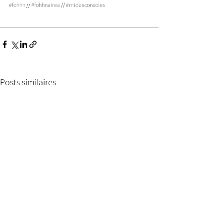
#fohhn
 // 
#fohhnairea
 // 
#midasconsoles
Posts similaires