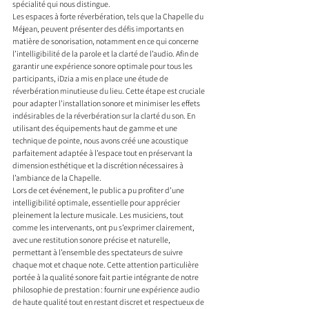
spécialité qui nous distingue.
Les espaces à forte réverbération, tels que la Chapelle du 
Méjean, peuvent présenter des défis importants en 
matière de sonorisation, notamment en ce qui concerne 
l’intelligibilité de la parole et la clarté de l’audio. Afin de 
garantir une expérience sonore optimale pour tous les 
participants, iDzia a mis en place une étude de 
réverbération minutieuse du lieu. Cette étape est cruciale 
pour adapter l’installation sonore et minimiser les effets 
indésirables de la réverbération sur la clarté du son. En 
utilisant des équipements haut de gamme et une 
technique de pointe, nous avons créé une acoustique 
parfaitement adaptée à l’espace tout en préservant la 
dimension esthétique et la discrétion nécessaires à 
l’ambiance de la Chapelle.
Lors de cet événement, le public a pu profiter d’une 
intelligibilité optimale, essentielle pour apprécier 
pleinement la lecture musicale. Les musiciens, tout 
comme les intervenants, ont pu s’exprimer clairement, 
avec une restitution sonore précise et naturelle, 
permettant à l’ensemble des spectateurs de suivre 
chaque mot et chaque note. Cette attention particulière 
portée à la qualité sonore fait partie intégrante de notre 
philosophie de prestation : fournir une expérience audio 
de haute qualité tout en restant discret et respectueux de 