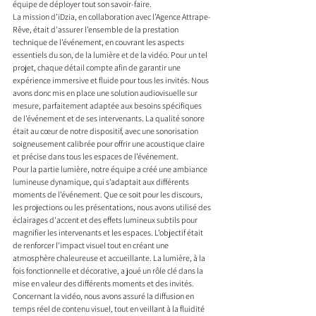
équipe de déployer tout son savoir-faire.
La mission d’iDzia, en collaboration avec l’Agence Attrape-
Rêve, était d'assurer l’ensemble de la prestation 
technique de l’événement, en couvrant les aspects 
essentiels du son, de la lumière et de la vidéo. Pour un tel 
projet, chaque détail compte afin de garantir une 
expérience immersive et fluide pour tous les invités. Nous 
avons donc mis en place une solution audiovisuelle sur 
mesure, parfaitement adaptée aux besoins spécifiques 
de l’événement et de ses intervenants. La qualité sonore 
était au cœur de notre dispositif, avec une sonorisation 
soigneusement calibrée pour offrir une acoustique claire 
et précise dans tous les espaces de l’événement.
Pour la partie lumière, notre équipe a créé une ambiance 
lumineuse dynamique, qui s’adaptait aux différents 
moments de l’événement. Que ce soit pour les discours, 
les projections ou les présentations, nous avons utilisé des 
éclairages d'accent et des effets lumineux subtils pour 
magnifier les intervenants et les espaces. L’objectif était 
de renforcer l'impact visuel tout en créant une 
atmosphère chaleureuse et accueillante. La lumière, à la 
fois fonctionnelle et décorative, a joué un rôle clé dans la 
mise en valeur des différents moments et des invités.
Concernant la vidéo, nous avons assuré la diffusion en 
temps réel de contenu visuel, tout en veillant à la fluidité 