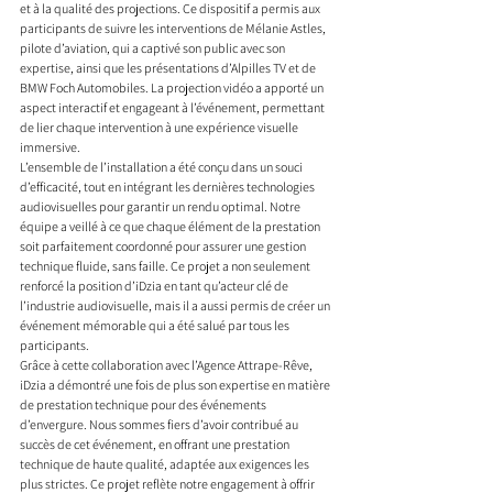
et à la qualité des projections. Ce dispositif a permis aux 
participants de suivre les interventions de Mélanie Astles, 
pilote d’aviation, qui a captivé son public avec son 
expertise, ainsi que les présentations d’Alpilles TV et de 
BMW Foch Automobiles. La projection vidéo a apporté un 
aspect interactif et engageant à l’événement, permettant 
de lier chaque intervention à une expérience visuelle 
immersive.
L’ensemble de l’installation a été conçu dans un souci 
d’efficacité, tout en intégrant les dernières technologies 
audiovisuelles pour garantir un rendu optimal. Notre 
équipe a veillé à ce que chaque élément de la prestation 
soit parfaitement coordonné pour assurer une gestion 
technique fluide, sans faille. Ce projet a non seulement 
renforcé la position d’iDzia en tant qu’acteur clé de 
l’industrie audiovisuelle, mais il a aussi permis de créer un 
événement mémorable qui a été salué par tous les 
participants.
Grâce à cette collaboration avec l’Agence Attrape-Rêve, 
iDzia a démontré une fois de plus son expertise en matière 
de prestation technique pour des événements 
d’envergure. Nous sommes fiers d’avoir contribué au 
succès de cet événement, en offrant une prestation 
technique de haute qualité, adaptée aux exigences les 
plus strictes. Ce projet reflète notre engagement à offrir 