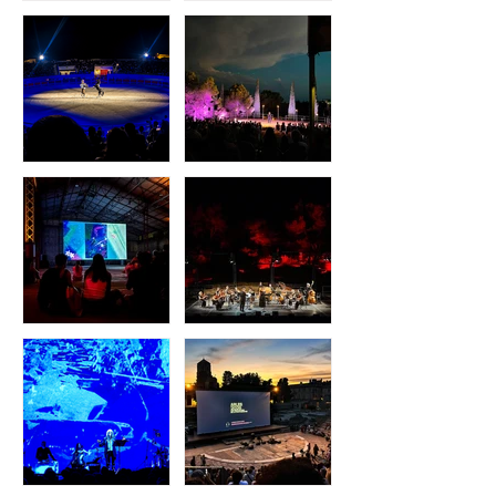
Les Escales du Cargo -
Régie spectacle : Le Choc
2026
des Arènes 2026
Régie spectacle : Féria du
Régie Spectacle : On rira
Cheval 2026
tous au Paradou 2026
La Nuit de l'Année des
Régie Festival : Festival
Rencontres d'Arles 2026
de Glanum 2026