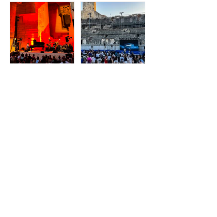
Concert de Patti Smith à
Nuits des Rencontres
la Fondation LUMA
d'Arles au Théâtre
Antique
Régie Festival : Les Baux
Soirée professionnelle :
Pianos 2026
20 ans de DeliDrinks aux
Arènes d’Arles
Lectures en plein air à
Régie Festival : l’Aventure
l’Abbaye de Montmajour
ID-ILE 2026
contact@idzia.com